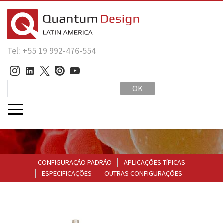
Tel: +55 19 992-476-554
OK
CONFIGURAÇÃO PADRÃO
APLICAÇÕES TÍPICAS
ESPECIFICAÇÕES
OUTRAS CONFIGURAÇÕES