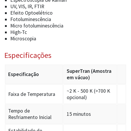
Espectroscopia de Raman
UV, VIS, IR, FTIR
Efeito Optoelétrico
Fotoluminescência
Micro fotoluminescência
High-Tc
Microscopia
Especificações
SuperTran (Amostra
Especificação
em vácuo)
~2 K - 500 K (>700 K
Faixa de Temperatura
opcional)
Tempo de
15 minutos
Resfriamento Inicial
Estabilidade de