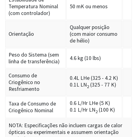
Temperatura Nominal
50 mK ou menos
(com controlador)
Qualquer posição
Orientação
(com maior consumo
de hélio)
Peso do Sistema (sem
4.6 kg (10 lbs)
linha de transferência)
Consumo de
0.4L LHe (325 - 4.2 K)
Criogênico no
0.1L LN
(325 - 77 K)
2
Resfriamento
0.6 L/Hr LHe (5 K)
Taxa de Consumo de
0.1 L/Hr LN
(100 K)
Criogênico Nominal
2
NOTA: Especificações não incluem cargas de calor
ópticas ou experimentais e assumem orientação