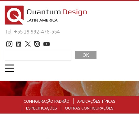
Tel: +55 19 992-476-554
OK
CONFIGURAÇÃO PADRÃO
APLICAÇÕES TÍPICAS
ESPECIFICAÇÕES
OUTRAS CONFIGURAÇÕES