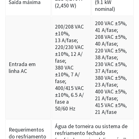
Saída máxima
(9.1 kW
(2,450 W)
nominal)
200 VAC ±5%,
200/208 VAC
41 A/fase;
±10%,
208 VAC ±5%,
13 A/fase;
40 A/fase;
220/230 VAC
220 VAC ±5%,
±10%, 12 A/
38 A/fase;
fase;
Entrada em
230 VAC ±5%,
380 VAC
linha AC
37 A/fase;
±10%, 7 A/
380 VAC ±5%,
fase;
23 A/fase;
400/415 VAC
400 VAC ±5%,
±10%, 6.5 A/
21 A/fase;
fase a
415 VAC ±5%,
50/60 Hz
21 A/fase
Água de torneira ou sistema de
Requerimentos
resfriamento fechado
do resfriamento