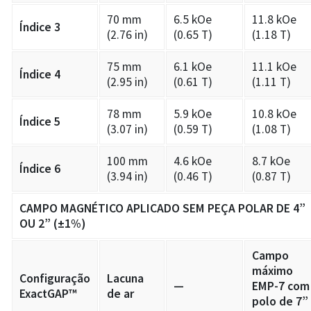
70 mm
6.5 kOe
11.8 kOe
Índice 3
(2.76 in)
(0.65 T)
(1.18 T)
75 mm
6.1 kOe
11.1 kOe
Índice 4
(2.95 in)
(0.61 T)
(1.11 T)
78 mm
5.9 kOe
10.8 kOe
Índice 5
(3.07 in)
(0.59 T)
(1.08 T)
100 mm
4.6 kOe
8.7 kOe
Índice 6
(3.94 in)
(0.46 T)
(0.87 T)
CAMPO MAGNÉTICO APLICADO SEM
PEÇA POLAR DE 4”
OU 2” (±1%)
Campo
máximo
Configuração
Lacuna
—
EMP-7 com
ExactGAP™
de ar
polo de 7”