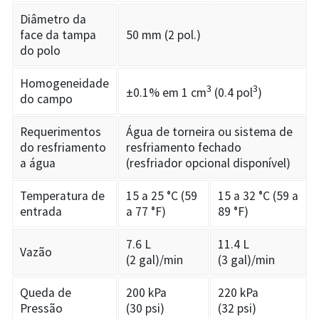
Diâmetro da
face da tampa
50 mm (2 pol.)
do polo
Homogeneidade
3
3
±0.1% em 1 cm
(0.4 pol
)
do campo
Requerimentos
Água de torneira ou sistema de
do resfriamento
resfriamento fechado
a água
(resfriador opcional disponível)
Temperatura de
15 a 25 °C (59
15 a 32 °C (59 a
entrada
a 77 °F)
89 °F)
7.6 L
11.4 L
Vazão
(2 gal)/min
(3 gal)/min
Queda de
200 kPa
220 kPa
Pressão
(30 psi)
(32 psi)