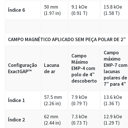
50 mm
9.1 kOe
15.8 kOe
Índice 6
(1.97 in)
(0.91 T)
(1.58 T)
CAMPO MAGNÉTICO APLICADO SEM
PEÇA POLAR DE 2”
Campo
Campo
máximo
Máximo
Configuração
Lacuna
EMP-7 com
EMP-4 com
ExactGAP™
de ar
lacunas
polo de 4”
polares de
descoberto
7” para 4”
57.5 mm
7.9 kOe
13.6 kOe
Índice 1
(2.26 in)
(0.79 T)
(1.36 T)
62 mm
7.3 kOe
12.9 kOe
Índice 2
(2.44 in)
(0.73 T)
(1.29 T)