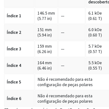
descobert
146.5 mm
6.1 kOe
Índice 1
—
(5.77 in)
(0.61 T)
151 mm
6.0 kOe
Índice 2
—
(5.94 in)
(0.60 T)
159 mm
5.7 kOe
Índice 3
—
(6.26 in)
(0.57 T)
164 mm
5.5 kOe
Índice 4
—
(6.46 in)
(0.55 T)
Não é recomendado para esta
Índice 5
configuração de peças polares
Não é recomendado para esta
Índice 6
configuração de peças polares