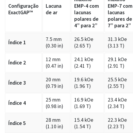
Configuração
Lacuna
EMP-4 com
EMP-7 com
ExactGAP™
de ar
lacunas
lacunas
polares de
polares de
4” para 2”
7” para 2”
7.5 mm
26.5 kOe
31.3 kOe
Índice 1
(0.30 in)
(2.65 T)
(3.13 T)
12 mm
24.1 kOe
29.1 kOe
Índice 2
(0.47 in)
(2.41 T)
(2.91 T)
20 mm
19.6 kOe
25.5 kOe
Índice 3
(0.79 in)
(1.96 T)
(2.55 T)
25 mm
16.9 kOe
23.4 kOe
Índice 4
(0.98 in)
(1.69 T)
(2.34 T)
28 mm
15.4 kOe
22.3 kOe
Índice 5
(1.10 in)
(1.54 T)
(2.23 T)