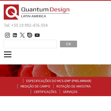
Tel: +55 19 992-476-554
OK
ESPECIFICAÇÕES DO MCS-EMP (PRELIMINAR)
MEDIÇÃO DE CAMPO
ROTAÇÃO DE AMOSTRA
CERTIFICAÇÕES
SERVIÇOS