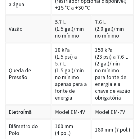
(resfriador opcional disponível)
a água
+15 °C a +30 °C
5.7 L
7.6 L
Vazão
(1.5 gal)/min
(2.0 gal)/min
no mínimo
no mínimo
10 kPa
159 kPa
(1.5 psi) a
(23 psi) a 7.6 L
5.7 L
(2 gal)/min
Queda de
(1.5 gal)/min
no mínimo
Pressão
no mínimo
para fonte de
apenas para a
energia e a
fonte de
chave de vazão
energia
obrigatória
Eletroímã
Model EM-4V
Model EM-7V
Diâmetro do
100 mm
180 mm (7 pol.)
Polo
(4 pol.)