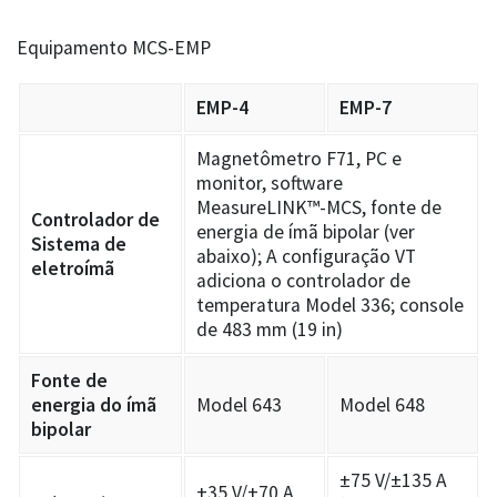
Equipamento MCS-EMP
EMP-4
EMP-7
Magnetômetro F71, PC e
monitor, software
MeasureLINK™-MCS, fonte de
Controlador de
energia de ímã bipolar (ver
Sistema de
abaixo); A configuração VT
eletroímã
adiciona o controlador de
temperatura Model 336; console
de 483 mm (19 in)
Fonte de
energia do ímã
Model 643
Model 648
bipolar
±75 V/±135 A
±35 V/±70 A