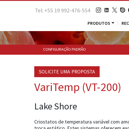
Tel: +55 19 992-476-554
PRODUTOS
RE
CONFIGURAÇÃO PADRÃO
SOLICITE UMA PROPOSTA
VariTemp (VT-200)
Lake Shore
Criostatos de temperatura variável com am
troca estático. Estes sistemas oferecem ex