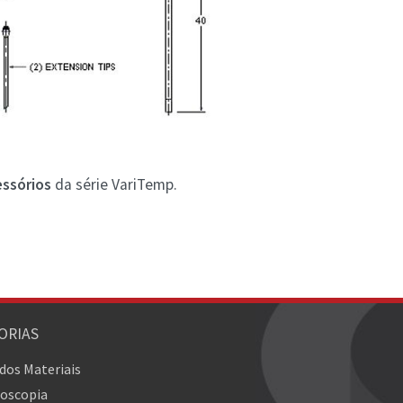
essórios
da série VariTemp.
ORIAS
 dos Materiais
oscopia