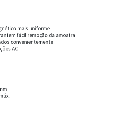
gnético mais uniforme
arantem fácil remoção da amostra
tados convenientemente
ições AC
 mm
máx.