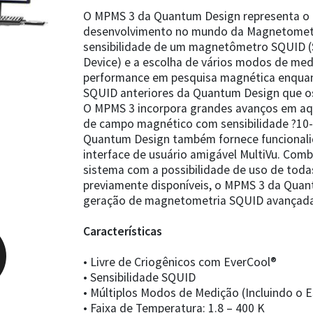
O MPMS 3 da Quantum Design representa o á
desenvolvimento no mundo da Magnetometr
sensibilidade de um magnetômetro SQUID (
Device) e a escolha de vários modos de med
performance em pesquisa magnética enquan
SQUID anteriores da Quantum Design que os c
O MPMS 3 incorpora grandes avanços em aqu
de campo magnético com sensibilidade ?10
Quantum Design também fornece funcionali
interface de usuário amigável MultiVu. Comb
sistema com a possibilidade de uso de tod
previamente disponíveis, o MPMS 3 da Quan
geração de magnetometria SQUID avançada
Características
• Livre de Criogênicos com EverCool®
• Sensibilidade SQUID
• Múltiplos Modos de Medição (Incluindo o
• Faixa de Temperatura: 1.8 – 400 K