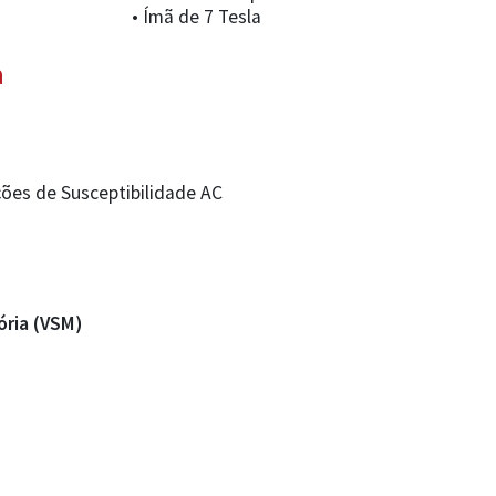
• Ímã de 7 Tesla
a
es de Susceptibilidade AC
ria (VSM)