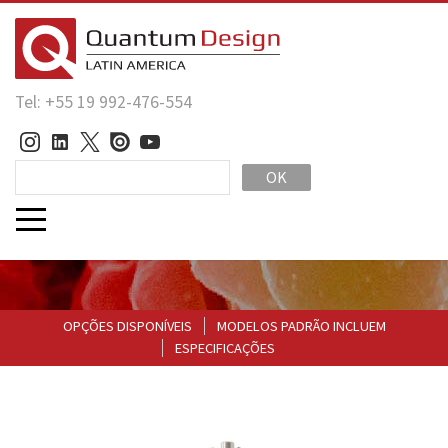
Tel: +55 19 992-476-554
OK
OPÇÕES DISPONÍVEIS
MODELOS PADRÃO INCLUEM
ESPECIFICAÇÕES