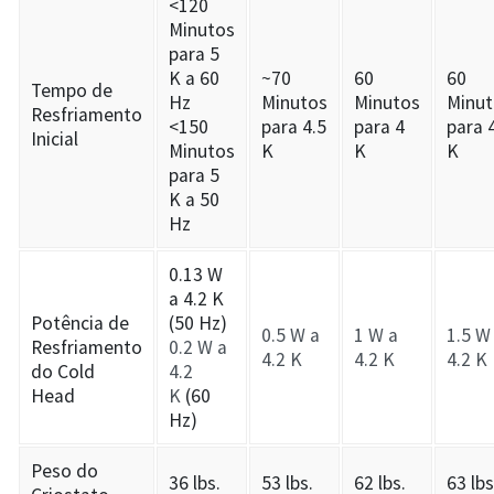
<120
Minutos
para 5
K a 60
~70
60
60
Tempo de
Hz
Minutos
Minutos
Minut
Resfriamento
<150
para 4.5
para 4
para 
Inicial
Minutos
K
K
K
para 5
K a 50
Hz
0.13 W
a 4.2 K
Potência de
(50 Hz)
0.5 W a
1 W a
1.5 W
Resfriamento
0.2 W a
4.2 K
4.2 K
4.2 K
do Cold
4.2
Head
K
(60
Hz)
Peso do
36 lbs.
53 lbs.
62 lbs.
63 lbs