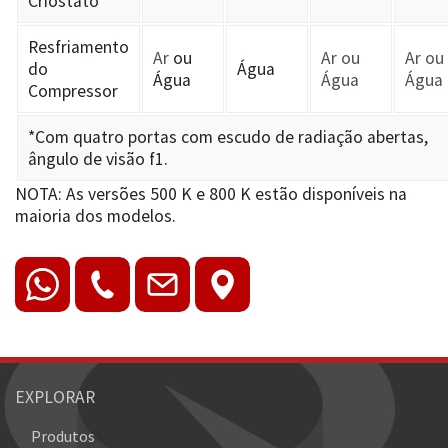
Criostato
Resfriamento
Ar
ou
Ar ou
Ar ou
do
Água
Água
Água
Água
Compressor
*Com quatro portas com escudo de radiação abertas,
ângulo de visão f1.
NOTA: As versões 500 K e 800 K estão disponíveis na
maioria dos modelos.
EXPLORAR
Produtos