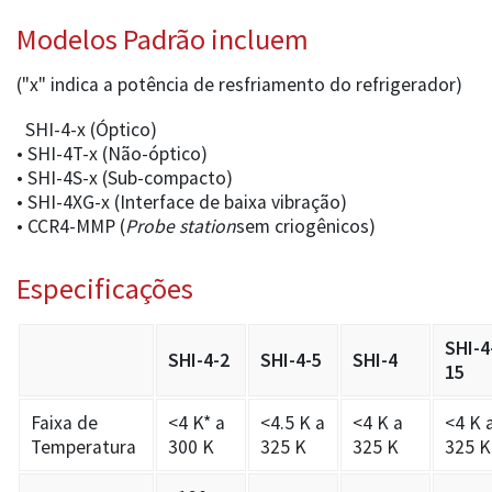
Modelos Padrão incluem
("x" indica a potência de resfriamento do refrigerador)
SHI-4-x (Óptico)
• SHI-4T-x (Não-óptico)
• SHI-4S-x (Sub-compacto)
• SHI-4XG-x (Interface de baixa vibração)
• CCR4-MMP (
Probe station
sem criogênicos)
Especificações
SHI-4
SHI-4-2
SHI-4-5
SHI-4
15
Faixa de
<4 K* a
<4.5 K a
<4 K a
<4 K 
Temperatura
300 K
325 K
325 K
325 K