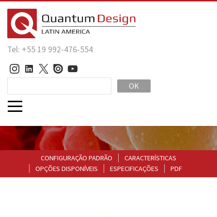
Tel: +55 19 992-476-554
OK
CONFIGURAÇÃO PADRÃO
CARACTERÍSTICAS
OPÇÕES DISPONÍVEIS
ESPECIFICAÇÕES
PDF