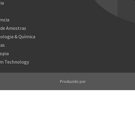
ia
ncia
 de Amostras
ologia & Química
ias
opia
m Technology
Produzido por