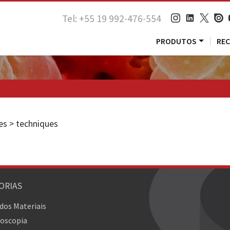
Tel: +55 19 992-476-554
PRODUTOS
RE
ies > techniques
ORIAS
 dos Materiais
oscopia