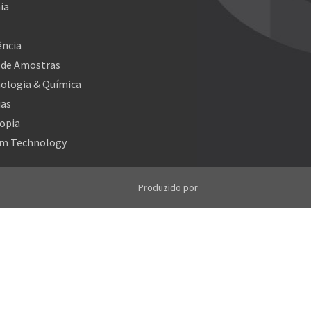
ia
ncia
 de Amostras
ologia & Química
ias
opia
m Technology
Produzido por