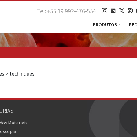
Tel: +55 19 992-476-554
PRODUTOS
RE
ies > techniques
ORIAS
 dos Materiais
oscopia