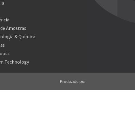
ia
ncia
 de Amostras
ologia & Química
ias
opia
m Technology
Produzido por