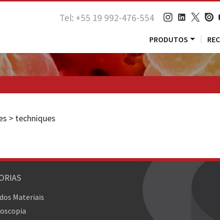
Tel: +55 19 992-476-554
PRODUTOS
RE
ies > techniques
ORIAS
 dos Materiais
oscopia