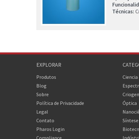
Funcionali
Técnicas:
Cr
EXPLORAR
CATEG
Produtos
Ciencia
Blog
Espectr
Sobre
Criogen
Política de Privacidade
Óptica
Legal
Nanociê
Contato
Síntese
Pharos Login
Biotecn
Compliance
Indústr