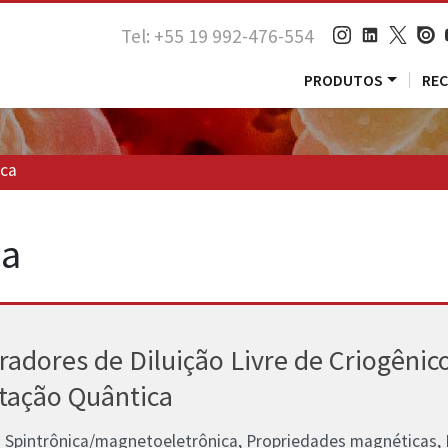
Tel: +55 19 992-476-554
PRODUTOS
RE
ica
ca
radores de Diluição Livre de Criogênic
ação Quântica
:
Spintrônica/magnetoeletrônica, Propriedades magnéticas, Fi