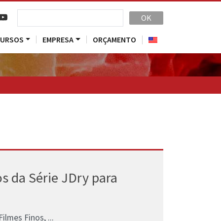
OK
CURSOS
EMPRESA
ORÇAMENTO
os da Série JDry para
lmes Finos, ...