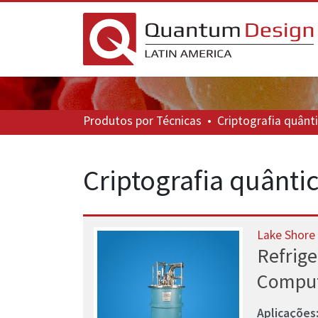
Produtos
por Técnicas
•
Criptografia quânt
Criptografia quânti
Lake Shore
Refrige
Comput
Aplicações