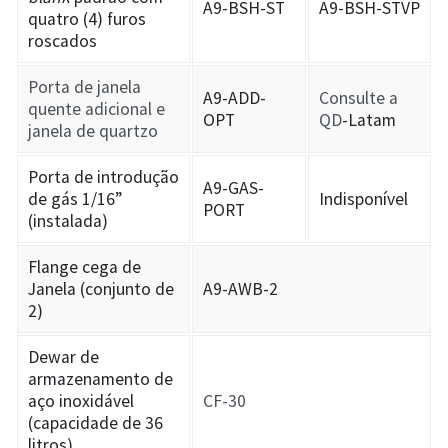
A9-BSH-ST
A9-BSH-STVP
quatro (4) furos
roscados
Porta de janela
A9-ADD-
Consulte a
quente adicional e
OPT
QD
-Latam
janela de quartzo
Porta de introdução
A9-GAS-
de gás 1/16”
Indisponível
PORT
(instalada)
Flange cega de
Janela (conjunto de
A9-AWB-2
2)
Dewar de
armazenamento de
aço inoxidável
CF-30
(capacidade de 36
litros)