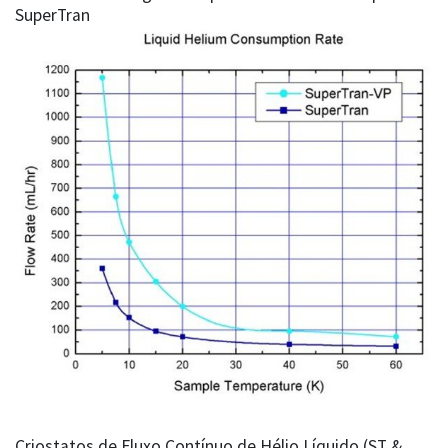
SuperTran
Criostatos de Fluxo Contínuo de Hélio Líquido (ST &