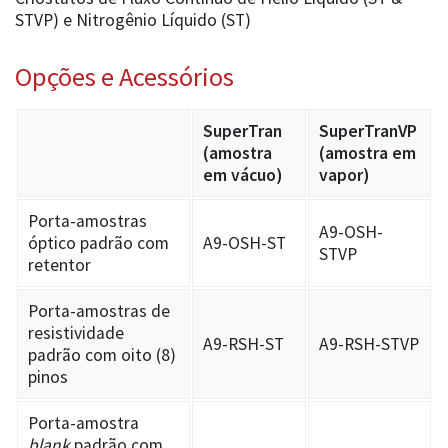
STVP) e Nitrogênio Líquido (ST)
Opções e Acessórios
SuperTran
SuperTranVP
(amostra
(amostra em
em vácuo)
vapor)
Porta-amostras
A9-OSH-
óptico padrão com
A9-OSH-ST
STVP
retentor
Porta-amostras de
resistividade
A9-RSH-ST
A9-RSH-STVP
padrão com oito (8)
pinos
Porta-amostra
blank
padrão com