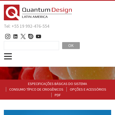
Tel: +55 19 992-476-554
OK
ESPECIFICAÇÕES BÁSICAS DO SISTEMA
CONSUMO TÍPICO DE CRIOGÊNICOS
OPÇÕES E ACESSÓRIOS
PDF