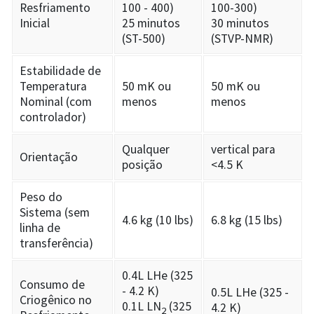
Resfriamento
100 - 400)
100-300)
Inicial
25 minutos
30 minutos
(ST-500)
(STVP-NMR)
Estabilidade de
Temperatura
50 mK ou
50 mK ou
Nominal (com
menos
menos
controlador)
Qualquer
vertical para
Orientação
posição
<4.5 K
Peso do
Sistema (sem
4.6 kg (10 lbs)
6.8 kg (15 lbs)
linha de
transferência)
0.4L LHe (325
Consumo de
- 4.2 K)
0.5L LHe (325 -
Criogênico no
0.1L LN
(325
4.2 K)
2