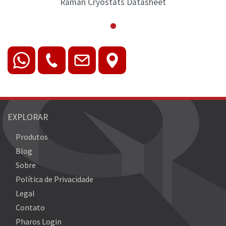
Raman Cryostats Datasheet
Ram
EXPLORAR
Produtos
Blog
Sobre
Política de Privacidade
Legal
Contato
Pharos Login