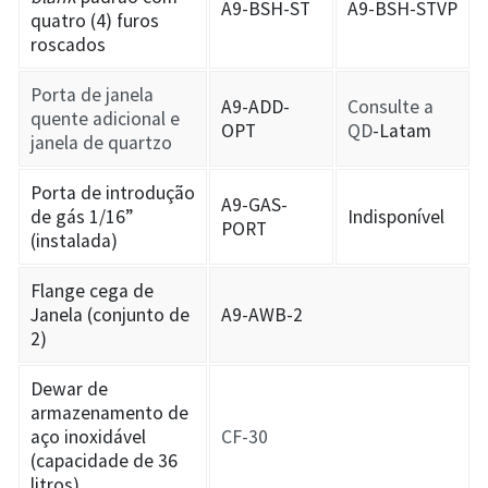
A9-BSH-ST
A9-BSH-STVP
quatro (4) furos
roscados
Porta de janela
A9-ADD-
Consulte a
quente adicional e
OPT
QD
-Latam
janela de quartzo
Porta de introdução
A9-GAS-
de gás 1/16”
Indisponível
PORT
(instalada)
Flange cega de
Janela (conjunto de
A9-AWB-2
2)
Dewar de
armazenamento de
aço inoxidável
CF-30
(capacidade de 36
litros)