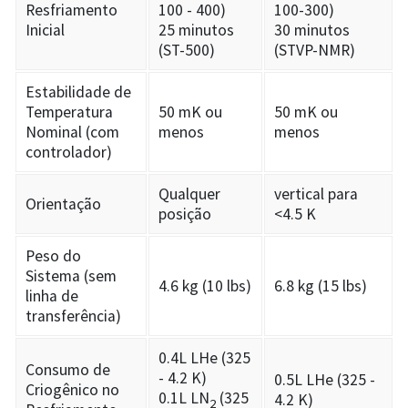
Resfriamento
100 - 400)
100-300)
Inicial
25 minutos
30 minutos
(ST-500)
(STVP-NMR)
Estabilidade de
Temperatura
50 mK ou
50 mK ou
Nominal (com
menos
menos
controlador)
Qualquer
vertical para
Orientação
posição
<4.5 K
Peso do
Sistema (sem
4.6 kg (10 lbs)
6.8 kg (15 lbs)
linha de
transferência)
0.4L LHe (325
Consumo de
- 4.2 K)
0.5L LHe (325 -
Criogênico no
0.1L LN
(325
4.2 K)
2