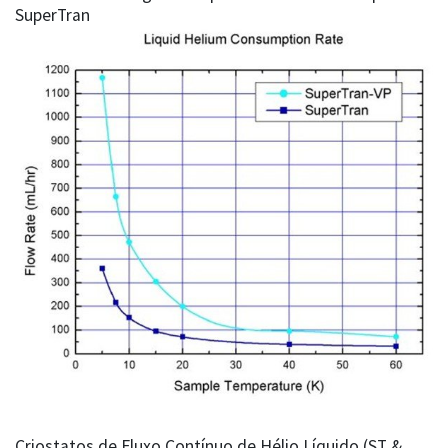
SuperTran
Criostatos de Fluxo Contínuo de Hélio Líquido (ST &