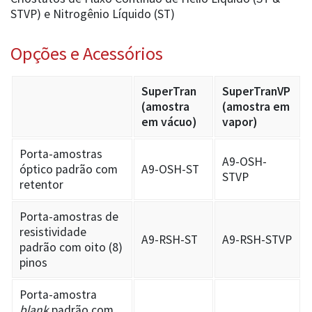
STVP) e Nitrogênio Líquido (ST)
Opções e Acessórios
SuperTran
SuperTranVP
(amostra
(amostra em
em vácuo)
vapor)
Porta-amostras
A9-OSH-
óptico padrão com
A9-OSH-ST
STVP
retentor
Porta-amostras de
resistividade
A9-RSH-ST
A9-RSH-STVP
padrão com oito (8)
pinos
Porta-amostra
blank
padrão com