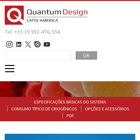
Tel: +55 19 992-476-554
OK
ESPECIFICAÇÕES BÁSICAS DO SISTEMA
CONSUMO TÍPICO DE CRIOGÊNICOS
OPÇÕES E ACESSÓRIOS
PDF