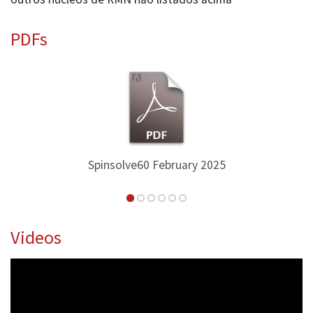
PDFs
insolve60 February 2025
S
Videos