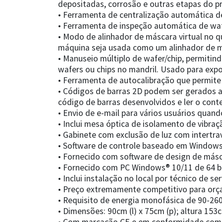
depositadas, corrosão e outras etapas do 
• Ferramenta de centralização automática d
• Ferramenta de inspeção automática de wa
• Modo de alinhador de máscara virtual no 
máquina seja usada como um alinhador de má
• Manuseio múltiplo de wafer/chip, permiti
wafers ou chips no mandril. Usado para expo
• Ferramenta de autocalibração que permite ao
• Códigos de barras 2D podem ser gerados a
código de barras desenvolvidos e ler o cont
• Envio de e-mail para vários usuários quand
• Inclui mesa óptica de isolamento de vibra
• Gabinete com exclusão de luz com intert
• Software de controle baseado em Windows®
• Fornecido com software de design de másc
• Fornecido com PC Windows® 10/11 de 64 bi
• Inclui instalação no local por técnico de se
• Preço extremamente competitivo para orça
• Requisito de energia monofásica de 90-260
• Dimensões: 90cm (l) x 75cm (p); altura 153