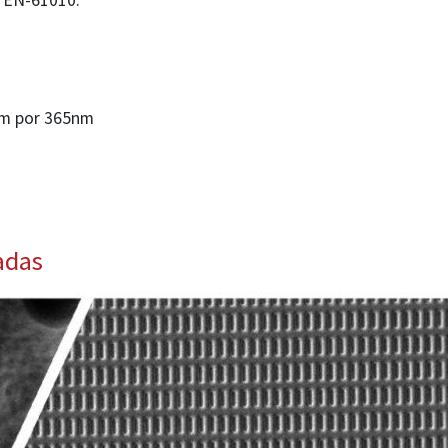
 EN-61010.
5nm por 365nm
adas