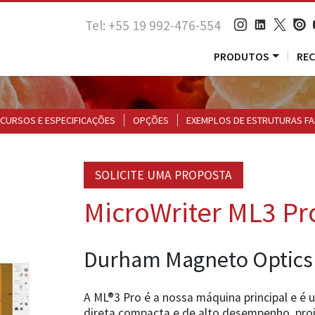
Tel: +55 19 992-476-554
PRODUTOS
RE
CURSOS E ESPECIFICAÇÕES
OPÇÕES
EXEMPLOS DE ESTRUTURAS FA
SOLICITE UMA PROPOSTA
MicroWriter ML3 Pr
Durham Magneto Optics
A ML®3 Pro é a nossa máquina principal e é 
direta compacta e de alto desempenho, pro