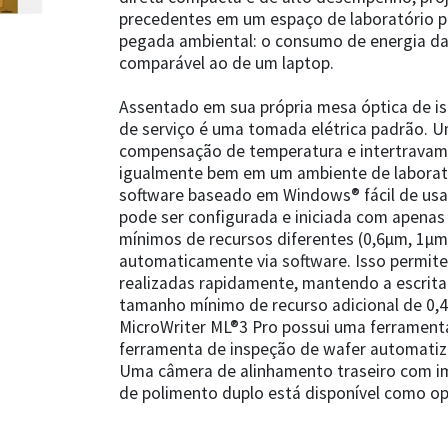
precedentes em um espaço de laboratório 
pegada ambiental: o consumo de energia da
comparável ao de um laptop.
Assentado em sua própria mesa óptica de is
de serviço é uma tomada elétrica padrão. 
compensação de temperatura e intertravam
igualmente bem em um ambiente de laborat
software baseado em Windows® fácil de usar
pode ser configurada e iniciada com apena
mínimos de recursos diferentes (0,6µm, 1µ
automaticamente via software. Isso permite
realizadas rapidamente, mantendo a escrita 
tamanho mínimo de recurso adicional de 0,
MicroWriter ML®3 Pro possui uma ferramenta
ferramenta de inspeção de wafer automatiza
Uma câmera de alinhamento traseiro com im
de polimento duplo está disponível como o