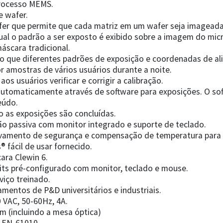
processo MEMS.
e wafer.
fer que permite que cada matriz em um wafer seja imageada
qual o padrão a ser exposto é exibido sobre a imagem do mic
scara tradicional.
ndo que diferentes padrões de exposição e coordenadas de a
r amostras de vários usuários durante a noite.
s usuários verificar e corrigir a calibração.
utomaticamente através de software para exposições. O sof
eúdo.
o as exposições são concluídas.
ção passiva com monitor integrado e suporte de teclado.
ravamento de segurança e compensação de temperatura para 
 fácil de usar fornecido.
ara Clewin 6.
ts pré-configurado com monitor, teclado e mouse.
rviço treinado.
mentos de P&D universitários e industriais.
 VAC, 50-60Hz, 4A.
cm (incluindo a mesa óptica)