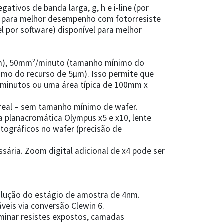
tivos de banda larga, g, h e i-line (por
ão para melhor desempenho com fotorresiste
 por software) disponível para melhor
µm), 50mm²/minuto (tamanho mínimo do
o do recurso de 5µm). Isso permite que
 minutos ou uma área típica de 100mm x
real – sem tamanho mínimo de wafer.
va planacromática Olympus x5 e x10, lente
tográficos no wafer (precisão de
sária. Zoom digital adicional de x4 pode ser
olução do estágio de amostra de 4nm.
áveis via conversão Clewin 6.
aminar resistes expostos, camadas