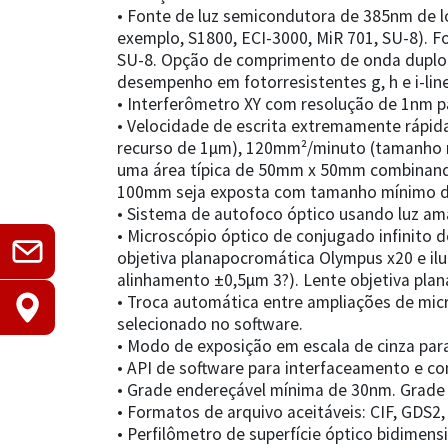
• Fonte de luz semicondutora de 385nm de lo
exemplo, S1800, ECI-3000, MiR 701, SU-8). 
SU-8. Opção de comprimento de onda duplo (
desempenho em fotorresistentes g, h e i-line
• Interferômetro XY com resolução de 1nm p
• Velocidade de escrita extremamente rápi
recurso de 1µm), 120mm²/minuto (tamanho 
uma área típica de 50mm x 50mm combinando 
100mm seja exposta com tamanho mínimo de
• Sistema de autofoco óptico usando luz a
• Microscópio óptico de conjugado infinito d
objetiva planapocromática Olympus x20 e il
alinhamento ±0,5µm 3?). Lente objetiva pla
• Troca automática entre ampliações de micr
selecionado no software.
• Modo de exposição em escala de cinza para 
• API de software para interfaceamento e co
• Grade endereçável mínima de 30nm. Grade
• Formatos de arquivo aceitáveis: CIF, GDS2,
• Perfilômetro de superfície óptico bidimen