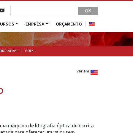
OK
CURSOS
EMPRESA
ORÇAMENTO
BRICADAS
PDFS
Ver em
o
uma máquina de litografia óptica de escrita
jetada para oferecer um valor sem