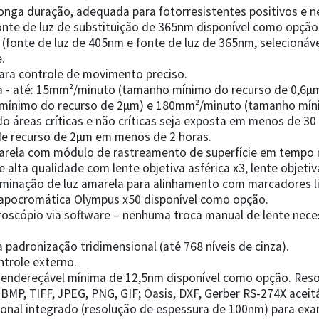
nga duração, adequada para fotorresistentes positivos e nega
Fonte de luz de substituição de 365nm disponível como opç
fonte de luz de 405nm e fonte de luz de 365nm, selecionável
.
ara controle de movimento preciso.
da - até: 15mm²/minuto (tamanho mínimo do recurso de 0,6
mínimo do recurso de 2µm) e 180mm²/minuto (tamanho mínim
áreas críticas e não críticas seja exposta em menos de 30
 recurso de 2µm em menos de 2 horas.
marela com módulo de rastreamento de superfície em tempo 
e alta qualidade com lente objetiva asférica x3, lente objeti
uminação de luz amarela para alinhamento com marcadores li
napocromática Olympus x50 disponível como opção.
oscópio via software – nenhuma troca manual de lente neces
padronização tridimensional (até 768 níveis de cinza).
ntrole externo.
 endereçável mínima de 12,5nm disponível como opção. Res
 BMP, TIFF, JPEG, PNG, GIF; Oasis, DXF, Gerber RS-274X aceit
sional integrado (resolução de espessura de 100nm) para ex