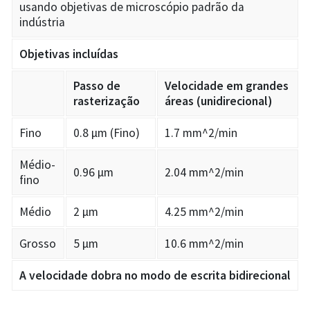
usando objetivas de microscópio padrão da
indústria
Objetivas incluídas
Passo de
Velocidade em grandes
rasterização
áreas (unidirecional)
Fino
0.8 µm (Fino)
1.7 mm^2/min
Médio-
0.96 µm
2.04 mm^2/min
fino
Médio
2 µm
4.25 mm^2/min
Grosso
5 µm
10.6 mm^2/min
A velocidade dobra no modo de escrita bidirecional