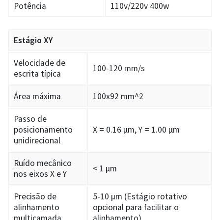
Potência
110v/220v 400w
Estágio XY
Velocidade de
100-120 mm/s
escrita típica
Área máxima
100x92 mm^2
Passo de
posicionamento
X = 0.16 µm, Y = 1.00 µm
unidirecional
Ruído mecânico
< 1 µm
nos eixos X e Y
Precisão de
5-10 µm (Estágio rotativo
alinhamento
opcional para facilitar o
multicamada
alinhamento)