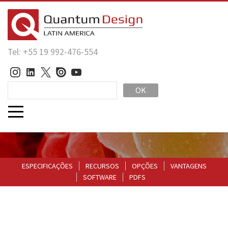
Tel: +55 19 992-476-554
OK
ESPECIFICAÇÕES
RECURSOS
OPÇÕES
VANTAGENS
SOFTWARE
PDFS