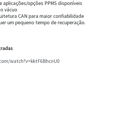
 aplicações/opções PPMS disponíveis
to vácuo
uitetura CAN para maior confiabilidade
quer um pequeno tempo de recuperação.
gradas
.com/watch?v=kktF6BhcnU0