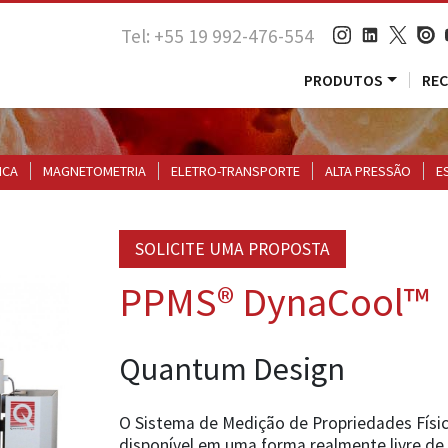
Tel: +55 19 992-476-554
PRODUTOS
RE
ICA
MAGNETOMETRIA
ELETRO-TRANSPORTE
ALTA PRESSÃO
E
SOLICITE UMA PROPOSTA
PPMS® DynaCool™
Quantum Design
O Sistema de Medição de Propriedades Físi
disponível em uma forma realmente livre de