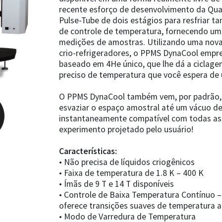
recente esforço de desenvolvimento da Qua
Pulse-Tube de dois estágios para resfriar 
de controle de temperatura, fornecendo um 
medições de amostras. Utilizando uma nov
crio-refrigeradores, o PPMS DynaCool empre
baseado em 4He único, que lhe dá a ciclage
preciso de temperatura que você espera de
O PPMS DynaCool também vem, por padrão,
esvaziar o espaço amostral até um vácuo de 
instantaneamente compatível com todas as 
experimento projetado pelo usuário!
Características:
• Não precisa de líquidos criogênicos
• Faixa de temperatura de 1.8 K – 400 K
• Ímãs de 9 T e 14 T disponíveis
• Controle de Baixa Temperatura Contínuo 
oferece transições suaves de temperatura ao
• Modo de Varredura de Temperatura