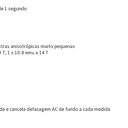
de 1 segundo
tras anisotrópicas muito pequenas
 T; 1 x 10-8 emu a 14 T
ede e cancela defasagem AC de fundo a cada medida