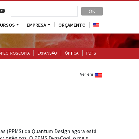
OK
CURSOS
EMPRESA
ORÇAMENTO
SPECTROSCOPIA
EXPANSÃO
ÓPTICA
PDFS
Ver em
cas (PPMS) da Quantum Design agora está
 criogênicos. O PPMS DynaCool, o mais